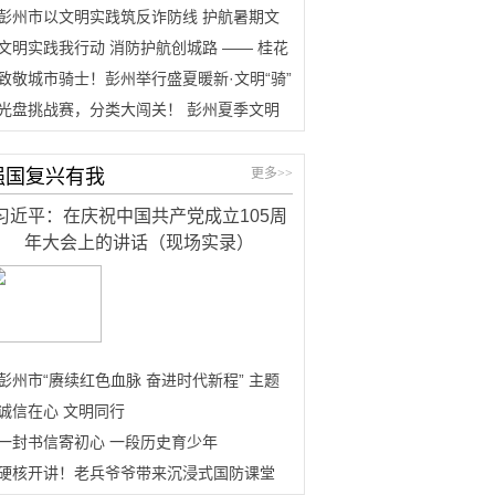
彭州市以文明实践筑反诈防线 护航暑期文
旅经营
文明实践我行动 消防护航创城路 —— 桂花
镇开展消防安全进乡村主题文明实践活动
致敬城市骑士！彭州举行盛夏暖新·文明“骑”
遇文明实践活动
光盘挑战赛，分类大闯关！ 彭州夏季文明
践活动“热”力全开
强国复兴有我
更多>>
习近平：在庆祝中国共产党成立105周
年大会上的讲话（现场实录）
彭州市“赓续红色血脉 奋进时代新程” 主题
党日活动举行
诚信在心 文明同行
一封书信寄初心 一段历史育少年
硬核开讲！老兵爷爷带来沉浸式国防课堂