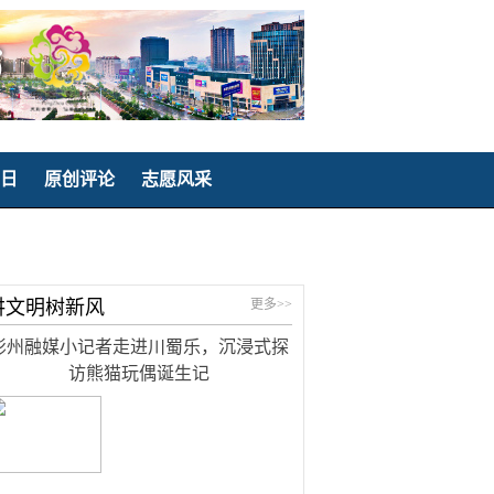
日
原创评论
志愿风采
讲文明树新风
更多>>
彭州融媒小记者走进川蜀乐，沉浸式探
访熊猫玩偶诞生记