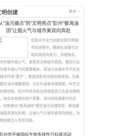
文明创建
更多>>
从“油污痛点”到“文明亮点”彭州“餐海油
田”让烟火气与城市美双向奔赴
在彭州市全力创建全国文明城
市的进程中，精细化治理与文
明实践双向发力、深度融合，
守护城市烟火气，更擦亮文明城市底色。餐饮行业
为城市烟火气的重要载体，其油污治理水平不仅关
城市环境“里子”，更直接影响文明创建成效。为破
餐饮油污堵塞管网、污水外溢等治理难题，补齐文
创建短板，彭州市综合执法局借鉴浙江先进治理经
，结合本地餐饮商户密集、油污排放量集中的实
，创新推出“餐海油田”餐饮油污治理项目，推动废
油脂资源化利用，让烟火气与城市美双向奔赴，为
明创建注入务实动能。
彭州市开展国际生物多样性日科普活动