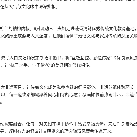
在烟火气与文化味中深深扎根。
活
生活”的精神内核。6对流动人口夫妇走进蔬香清韵优秀传统文化教育基
文化的厚重底蕴与人文温度，让他们读懂了婚俗文化与家风传承的深层关
对流动人口夫妇颁发定制拓印婚书，将“互敬互谅、勤俭传家”的优良家风
，让“执子之手，与子偕老”的美好期许代代相传。
脉
三大非遗项目，让传统文化成为滋养良缘的鲜活载体。非遗剪纸体验环节
拓印，每一道纹路都凝聚着同心相守的心意；糖画摊位前热闹非凡，非遗
。
约
互动深度融合，让每一对夫妇在携手协作中感受幸福真谛。夫妇们身着雅
导，铿锵有力的倡议让文明婚恋的理念随清风蔬香传递开来。