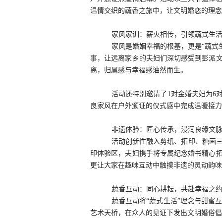
温情交织的蔬香之旅中，让文明婚恋的理念
家风家训：薪火相传，引领蔬式生
家风是婚姻幸福的根基，更是
“蔬式
事，让远离家乡的夫妇们深切感受到彭派
离，归属感与幸福感油然而生。
活动还特别邀请了
1对金婚夫妇为6
良家风在户外颁证的仪式感中完成温暖接力
非遗体验：匠心传承，浸润良缘文
活动创新性融入剪纸、拓印、糖画
印体验区，夫妇携手将专属纪念婚书精心
更让大家在趣味互动中触摸非遗的灵动韵味
蔬香互动：同心耕耘，共赴幸福之
蔬香互动将
“蔬式生活”理念与甜蜜
艺术天桥，在众人的见证下发出文明婚俗倡