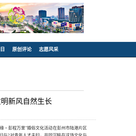
日
原创评论
志愿风采
文明新风自然生长
良缘・彭程万里”婚俗文化活动在彭州市陆港片区
妇与2对青年人才夫妇，共同沉醉在这场文化与