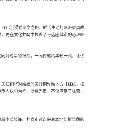
地，开启沉浸式研学之旅。鲜活生动的彭派家风故
联，更在文化共鸣中拉近了与这座城市的心理距
连同对晚辈的祝福，一同传递给年轻一代，让优
，夫妇们将对婚姻的美好期许融入方寸红纸；拓
传承人以勺为笔、以糖为墨，不仅满足了味蕾，
致新中式服饰，并肩走过点缀着本地新鲜果蔬的