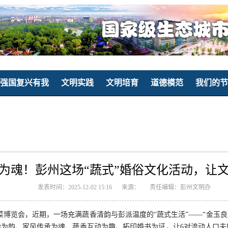
强国复兴有我
文明实践
文明培育
道德模范
我们的节
为魂！彭州这场“蔬式”婚俗文化活动，让
发表时间：2025-12-02 15:16
来源：
责任编辑：彭州文明办
菜博览会，近期，一场充满蔬香清韵与彭派温度的“蔬式生活”——“金玉
为韵、家风传承为魂、蔬香互动为趣、拓印婚书为证，让6对流动人口夫